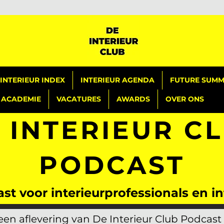
INTERIEUR INDEX
INTERIEUR AGENDA
FUTURE SUMMI
ACADEMIE
VACATURES
AWARDS
OVER ONS
 INTERIEUR C
PODCAST
st voor interieurprofessionals en 
en aflevering van De Interieur Club Podcast