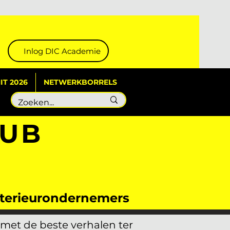
Inlog DIC Academie
T 2026
NETWERKBORRELS
LUB
interieurondernemers
 met de beste verhalen ter