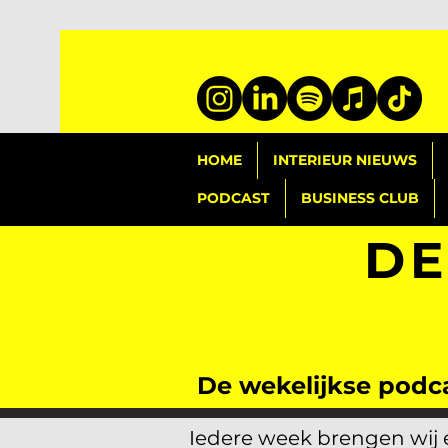
HOME
INTERIEUR NIEUWS
PODCAST
BUSINESS CLUB
DE
De wekelijkse podca
Iedere week brengen wij e