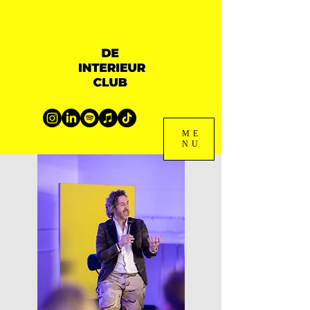
ME
NU