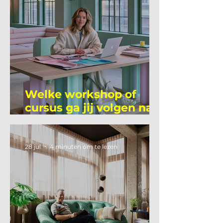
Welke workshop of
cursus ga jij volgen na
je vakantie?
28 jul
4 minuten om te lezen