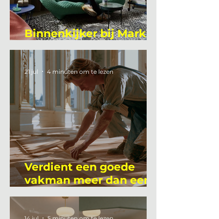
Binnenkijker bij Mark
Mutsaers
21 jul
4 minuten om te lezen
Verdient een goede
vakman meer dan een
gemiddelde
academicus?
14 jul
5 minuten om te lezen