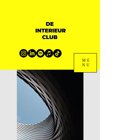
ME
NU