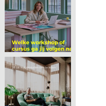
Welke workshop of
cursus ga jij volgen na
je vakantie?
28 jul
4 minuten om te lezen