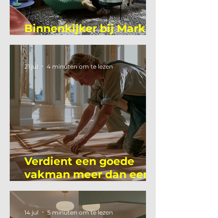
Binnenkijker bij Mark
Mutsaers
21 jul
4 minuten om te lezen
Verdient een goede
vakman meer dan een
gemiddelde
academicus?
14 jul
5 minuten om te lezen