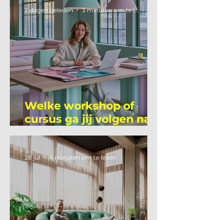
2 dagen geleden
3 minuten om te lezen
Welke workshop of
cursus ga jij volgen na
je vakantie?
28 jul
4 minuten om te lezen