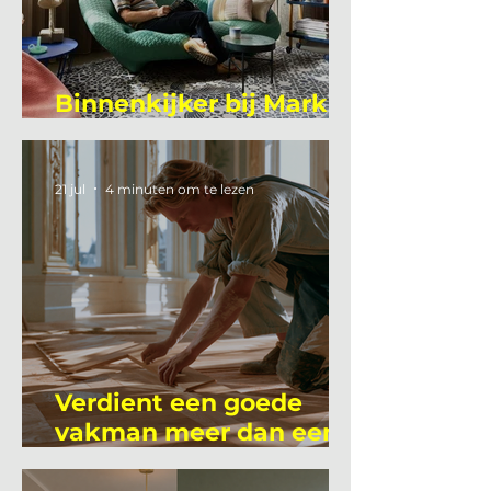
Binnenkijker bij Mark
Mutsaers
21 jul
4 minuten om te lezen
Verdient een goede
vakman meer dan een
gemiddelde