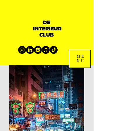
ME
NU