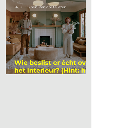
academicus?
14 jul
5 minuten om te lezen
Wie beslist er écht over
het interieur? (Hint: het
is niet wie je denkt)