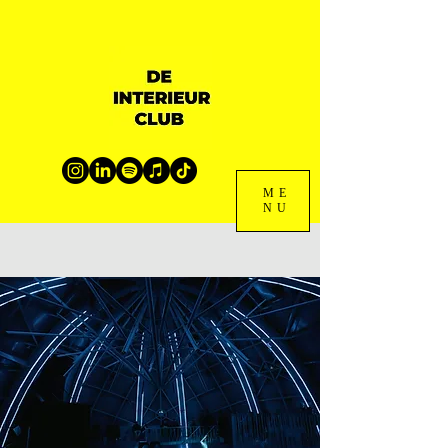
ME
NU