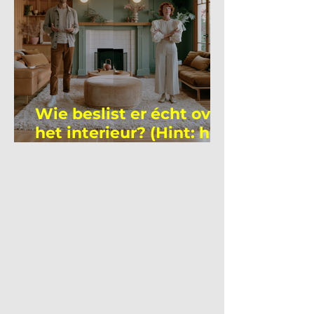
Wie beslist er écht over
het interieur? (Hint: het
is niet wie je denkt)