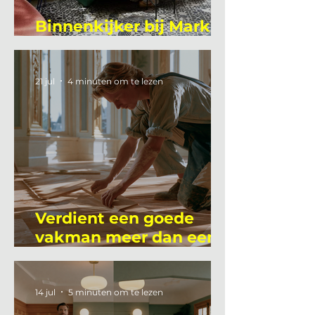
Binnenkijker bij Mark
Mutsaers
21 jul
4 minuten om te lezen
Verdient een goede
vakman meer dan een
gemiddelde
academicus?
14 jul
5 minuten om te lezen