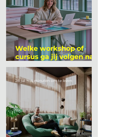
Welke workshop of
cursus ga jij volgen na
je vakantie?
28 jul
4 minuten om te lezen