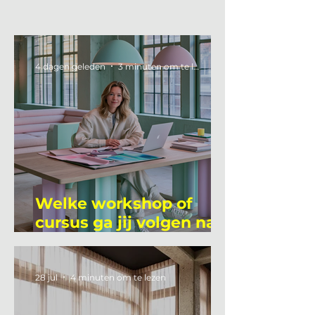
4 dagen geleden
3 minuten om te lezen
Welke workshop of
cursus ga jij volgen na
je vakantie?
28 jul
4 minuten om te lezen