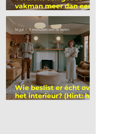
vakman meer dan een
gemiddelde
academicus?
14 jul
5 minuten om te lezen
Wie beslist er écht over
het interieur? (Hint: het
is niet wie je denkt)