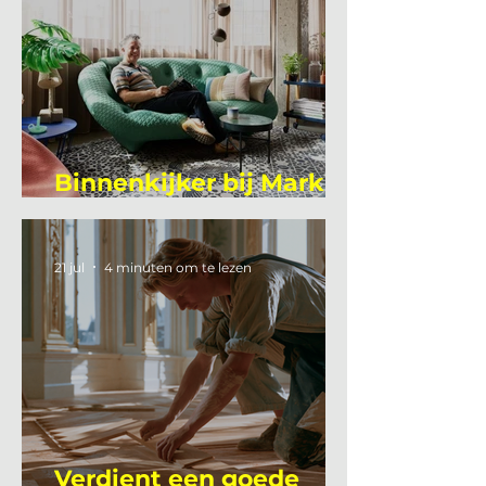
Binnenkijker bij Mark
Mutsaers
21 jul
4 minuten om te lezen
Verdient een goede