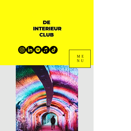
ME
NU