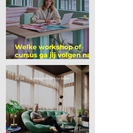
Welke workshop of
cursus ga jij volgen na
je vakantie?
28 jul
4 minuten om te lezen