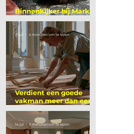
Binnenkijker bij Mark
Mutsaers
21 jul
4 minuten om te lezen
Verdient een goede
vakman meer dan een
gemiddelde
academicus?
14 jul
5 minuten om te lezen