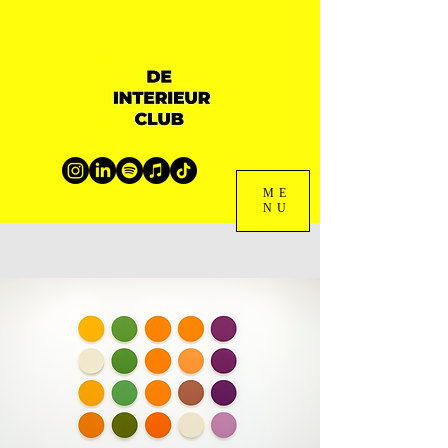
ME
NU