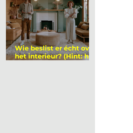
Wie beslist er écht over
het interieur? (Hint: het
is niet wie je denkt)