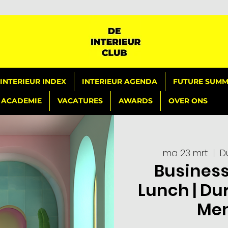
INTERIEUR INDEX
INTERIEUR AGENDA
FUTURE SUMMI
ACADEMIE
VACATURES
AWARDS
OVER ONS
ma 23 mrt
  |  
D
Business
Lunch | Du
Mem