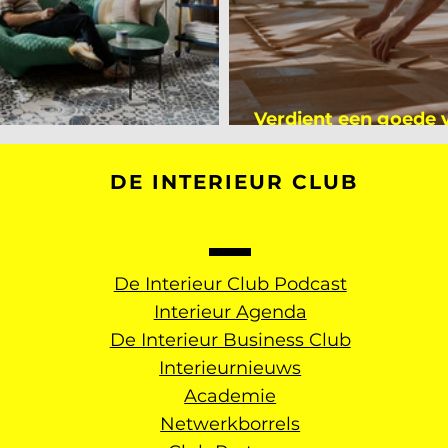
Verdient een goede
kijker bij Mark Mutsaers
dan een gemiddelde
DE INTERIEUR CLUB
De Interieur Club Podcast
Interieur Agenda
De Interieur Business Club
Interieurnieuws
Academie
Netwerkborrels