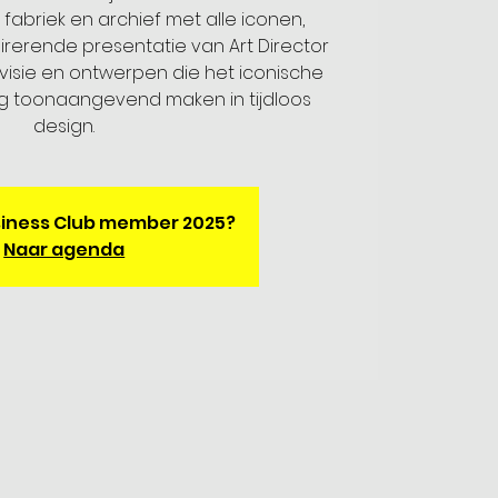
fabriek en archief met alle iconen,
irerende presentatie van Art Director
ijn visie en ontwerpen die het iconische
g toonaangevend maken in tijdloos
design.
Business Club member 2025?
Naar agenda