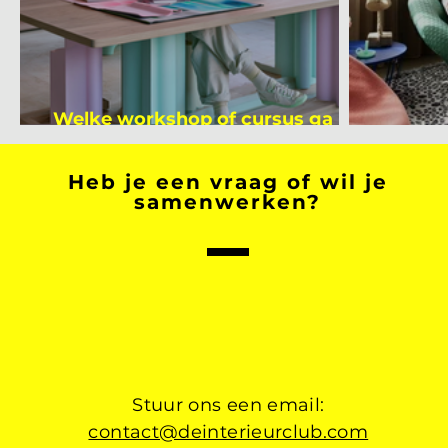
Welke workshop of cursus ga jij
volgen na je vakantie?
Binnen
Heb je een vraag of wil je
samenwerken?
Stuur ons een email:
contact@deinterieurclub.com