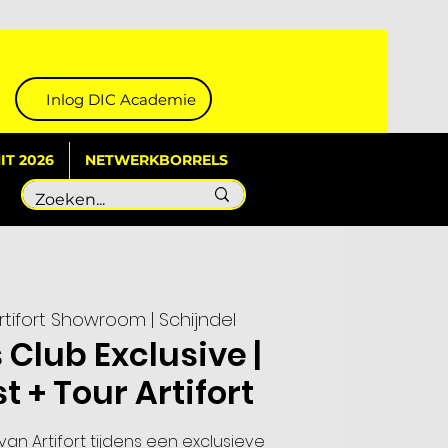
Inlog DIC Academie
T 2026
NETWERKBORRELS
rtifort Showroom | Schijndel
 Club Exclusive |
t + Tour Artifort
an Artifort tijdens een exclusieve