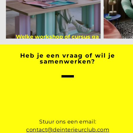
Welke workshop of cursus ga jij
volgen na je vakantie?
Binnen
Heb je een vraag of wil je
samenwerken?
Stuur ons een email:
contact@deinterieurclub.com