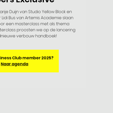
rije Duijn van Studio Yellow Block en
Lidi Bus van Artemis Academie slaan
or een masterclass met als thema
erclass proosten we op de lancering
dnieuwe verbouw handboek!
Business Club member 2025?
Naar agenda