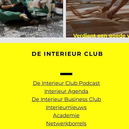
Verdient een goede
kijker bij Mark Mutsaers
dan een gemiddelde
DE INTERIEUR CLUB
De Interieur Club Podcast
Interieur Agenda
De Interieur Business Club
Interieurnieuws
Academie
Netwerkborrels