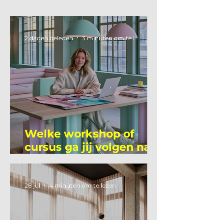
2 dagen geleden
3 minuten om te lezen
Welke workshop of
cursus ga jij volgen na
je vakantie?
28 jul
4 minuten om te lezen