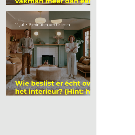
vakman meer dan een
gemiddelde
academicus?
14 jul
5 minuten om te lezen
Wie beslist er écht over
het interieur? (Hint: het
is niet wie je denkt)