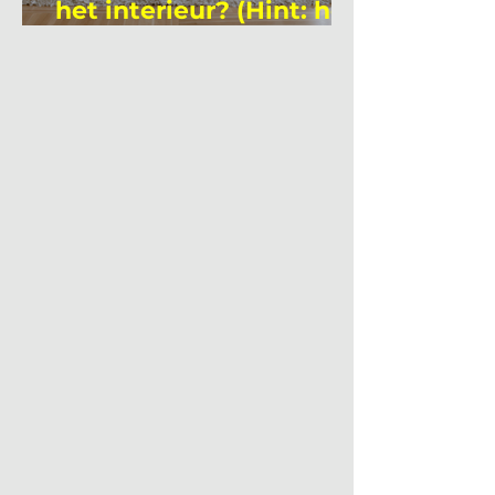
het interieur? (Hint: het
is niet wie je denkt)