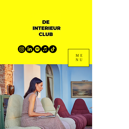
ME
NU