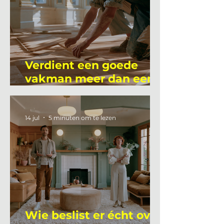
Verdient een goede
vakman meer dan een
gemiddelde
academicus?
14 jul
5 minuten om te lezen
Wie beslist er écht over