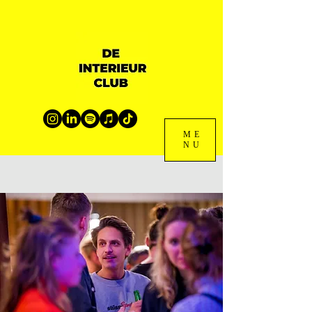
ME
NU