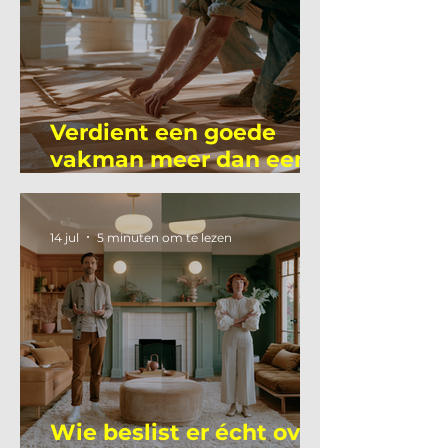
Verdient een goede
vakman meer dan een
gemiddelde
academicus?
14 jul
5 minuten om te lezen
Wie beslist er écht over