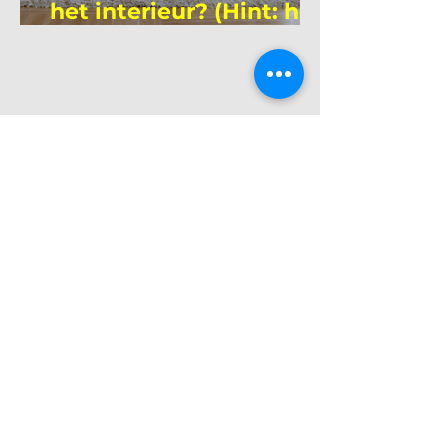
het interieur? (Hint: het
is niet wie je denkt)
Heb je een vraag of wil je
samenwerken?