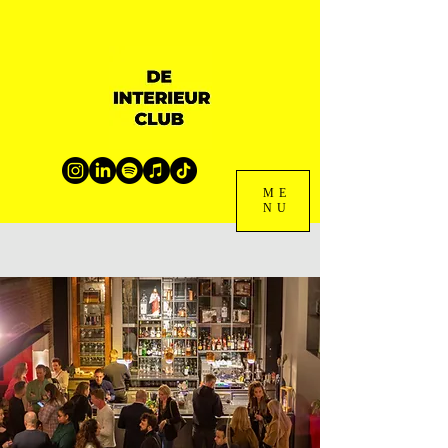
ME
NU