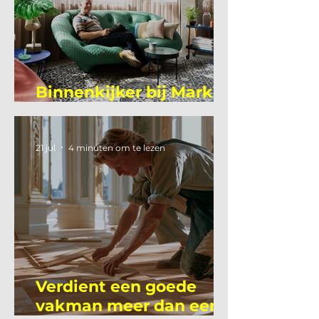
Binnenkijker bij Mark
Mutsaers
21 jul
4 minuten om te lezen
Verdient een goede
vakman meer dan een