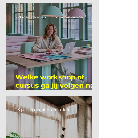
2 dagen geleden
3 minuten om te lezen
Welke workshop of
cursus ga jij volgen na
je vakantie?
28 jul
4 minuten om te lezen