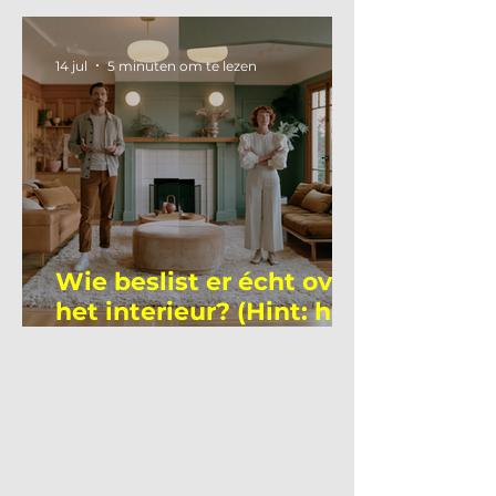
gemiddelde
academicus?
14 jul
5 minuten om te lezen
Wie beslist er écht over
het interieur? (Hint: het
is niet wie je denkt)