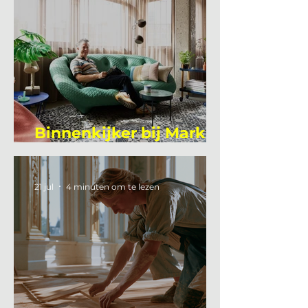
Binnenkijker bij Mark
Mutsaers
21 jul
4 minuten om te lezen