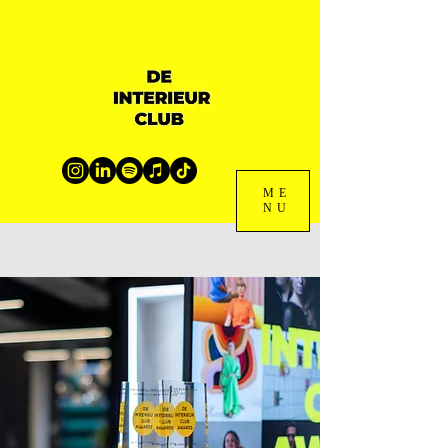
ME
NU