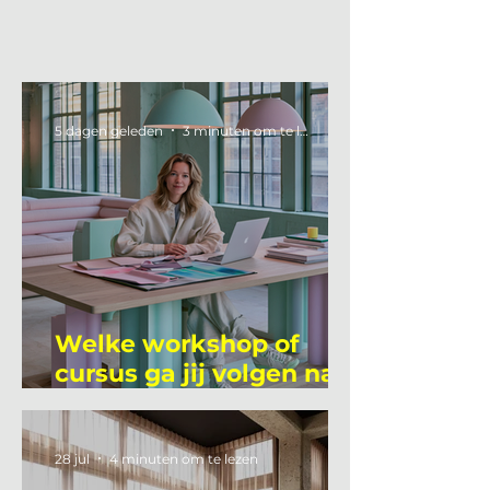
5 dagen geleden
3 minuten om te lezen
Welke workshop of
cursus ga jij volgen na
je vakantie?
28 jul
4 minuten om te lezen