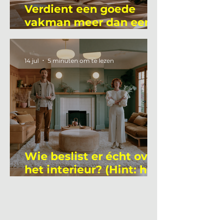
Verdient een goede
vakman meer dan een
gemiddelde
academicus?
14 jul
5 minuten om te lezen
Wie beslist er écht over
het interieur? (Hint: het
is niet wie je denkt)