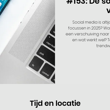
#153: De s
Social media is altij
focussen in 2025? Wat
een verschuiving naar 
en wat werkt wel? Te
trendwa
Tijd en locatie