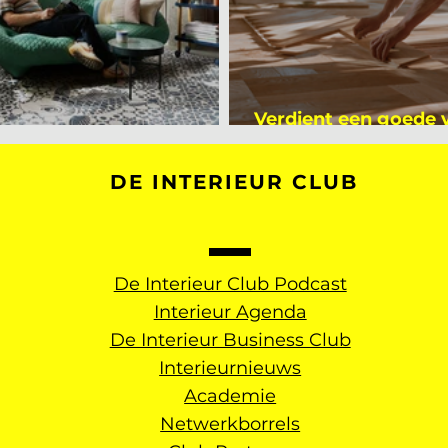
Verdient een goede
kijker bij Mark Mutsaers
dan een gemiddelde
DE INTERIEUR CLUB
De Interieur Club Podcast
Interieur Agenda
De Interieur Business Club
Interieurnieuws
Academie
Netwerkborrels