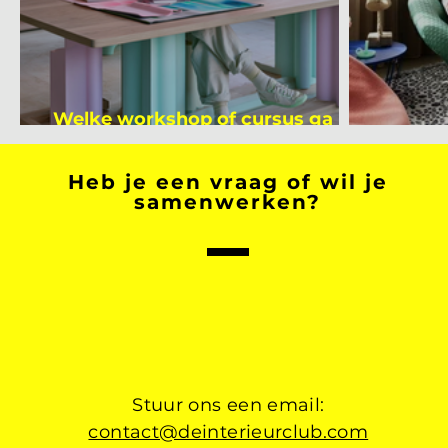
Welke workshop of cursus ga jij
volgen na je vakantie?
Binnen
Heb je een vraag of wil je
samenwerken?
Stuur ons een email:
contact@deinterieurclub.com