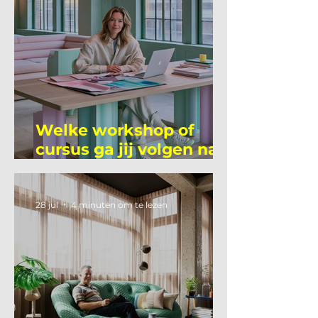
Welke workshop of
cursus ga jij volgen na
je vakantie?
28 jul
4 minuten om te lezen