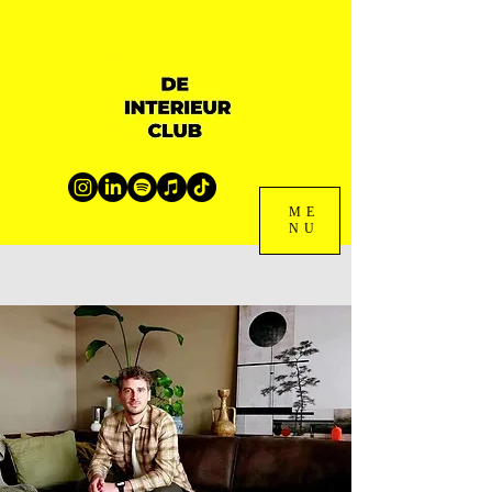
ME
NU