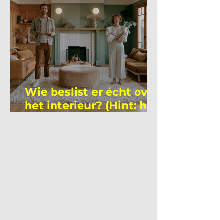
Wie beslist er écht over
het interieur? (Hint: het
is niet wie je denkt)