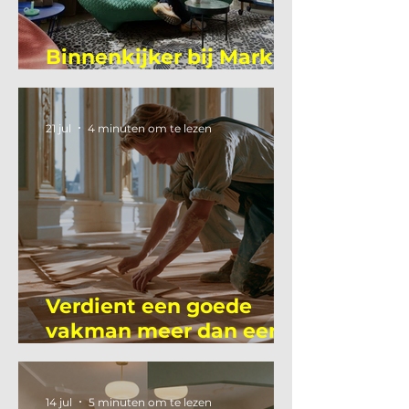
Binnenkijker bij Mark
Mutsaers
21 jul
4 minuten om te lezen
Verdient een goede
vakman meer dan een
gemiddelde
academicus?
14 jul
5 minuten om te lezen