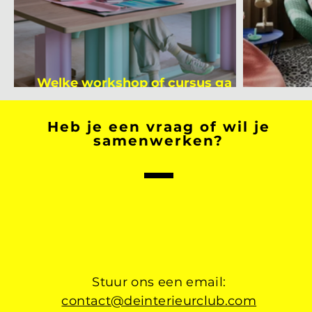
Welke workshop of cursus ga jij
volgen na je vakantie?
Binnen
Heb je een vraag of wil je
samenwerken?
Stuur ons een email:
contact@deinterieurclub.com