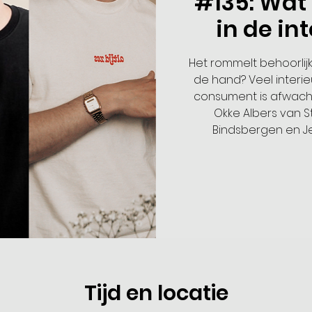
#135: Wat 
in de in
Het rommelt behoorlijk
de hand? Veel interi
consument is afwacht
Okke Albers van S
Bindsbergen en Je
Tijd en locatie