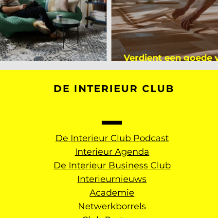
Verdient een goede
kijker bij Mark Mutsaers
dan een gemiddelde
DE INTERIEUR CLUB
De Interieur Club Podcast
Interieur Agenda
De Interieur Business Club
Interieurnieuws
Academie
Netwerkborrels