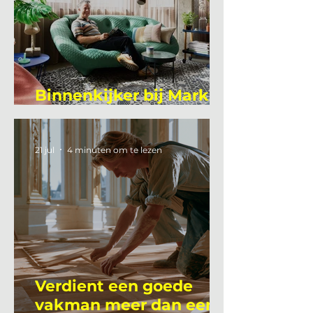
Binnenkijker bij Mark
Mutsaers
21 jul
4 minuten om te lezen
Verdient een goede
vakman meer dan een