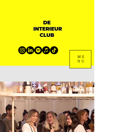
ME
NU