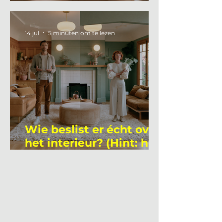
gemiddelde
academicus?
14 jul
5 minuten om te lezen
Wie beslist er écht over
het interieur? (Hint: het
is niet wie je denkt)