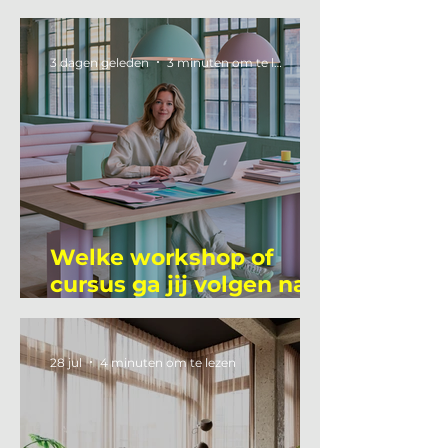
3 dagen geleden
3 minuten om te lezen
Welke workshop of
cursus ga jij volgen na
je vakantie?
28 jul
4 minuten om te lezen