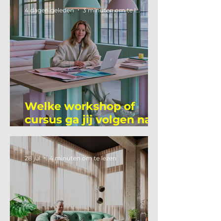
4 dagen geleden
3 minuten om te lezen
Welke workshop of
cursus ga jij volgen na
je vakantie?
28 jul
4 minuten om te lezen