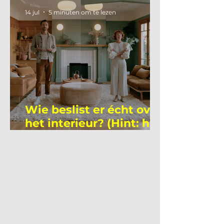
academicus?
14 jul
5 minuten om te lezen
Wie beslist er écht over
het interieur? (Hint: het
is niet wie je denkt)