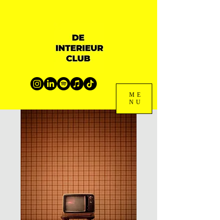
ME
NU