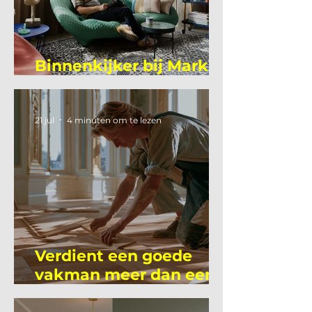
Binnenkijker bij Mark
Mutsaers
21 jul
4 minuten om te lezen
Verdient een goede
vakman meer dan een
gemiddelde