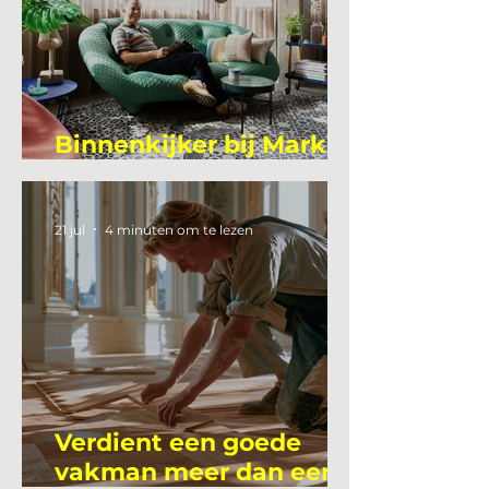
Binnenkijker bij Mark
Mutsaers
21 jul
4 minuten om te lezen
Verdient een goede
vakman meer dan een