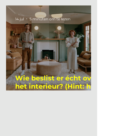
gemiddelde
academicus?
14 jul
5 minuten om te lezen
Wie beslist er écht over
het interieur? (Hint: het
is niet wie je denkt)