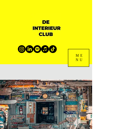
ME
NU