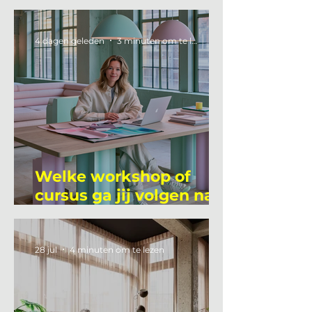
4 dagen geleden
3 minuten om te lezen
Welke workshop of
cursus ga jij volgen na
je vakantie?
28 jul
4 minuten om te lezen