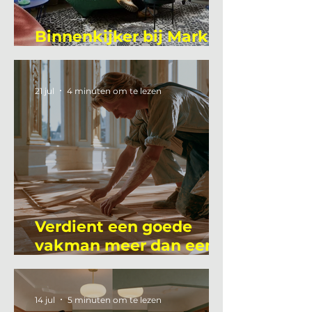
Binnenkijker bij Mark
Mutsaers
21 jul
4 minuten om te lezen
Verdient een goede
vakman meer dan een
gemiddelde
academicus?
14 jul
5 minuten om te lezen