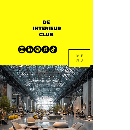
ME
NU