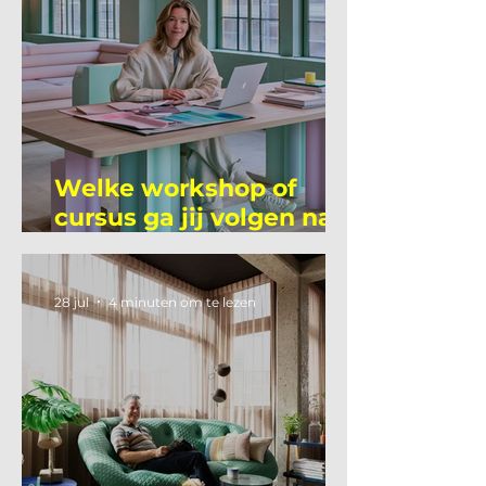
Welke workshop of
cursus ga jij volgen na
je vakantie?
28 jul
4 minuten om te lezen