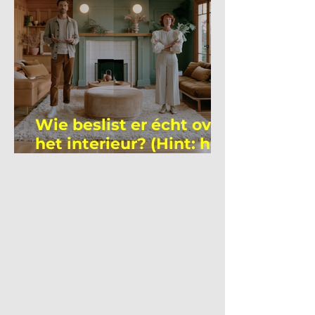
Wie beslist er écht over
het interieur? (Hint: het
is niet wie je denkt)