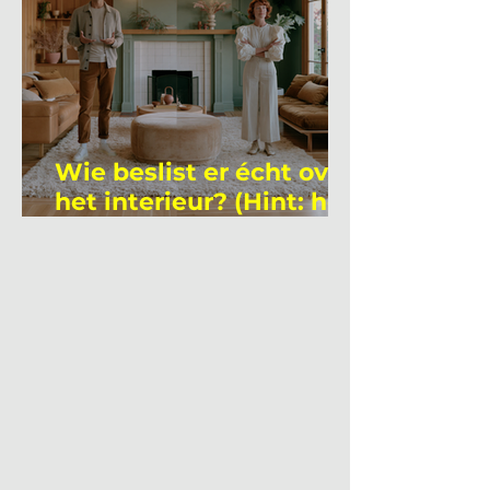
Wie beslist er écht over
het interieur? (Hint: het
is niet wie je denkt)