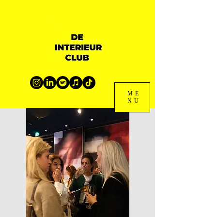
ME
NU