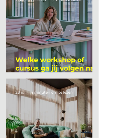
Welke workshop of
cursus ga jij volgen na
je vakantie?
28 jul
4 minuten om te lezen