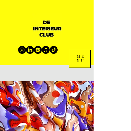
ME
NU