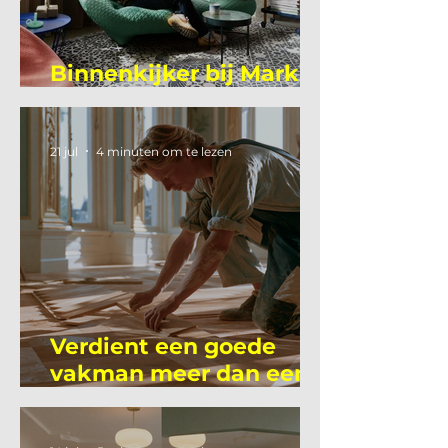
Binnenkijker bij Mark
Mutsaers
21 jul
4 minuten om te lezen
Verdient een goede
vakman meer dan een
gemiddelde
academicus?