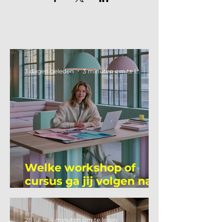
3 dagen geleden
3 minuten om te lezen
Welke workshop of
cursus ga jij volgen na
je vakantie?
28 jul
4 minuten om te lezen