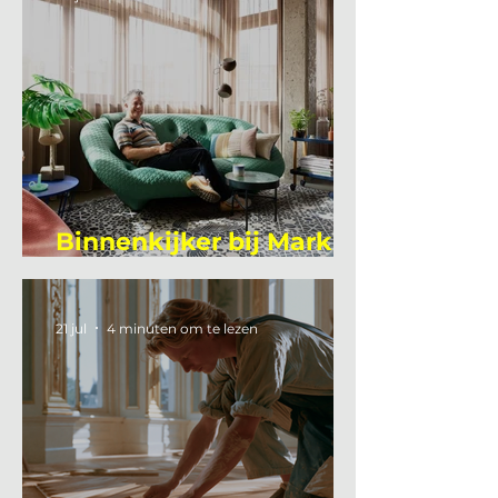
Binnenkijker bij Mark
Mutsaers
21 jul
4 minuten om te lezen