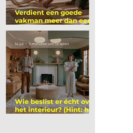
Verdient een goede
vakman meer dan een
gemiddelde
academicus?
14 jul
5 minuten om te lezen
Wie beslist er écht over
het interieur? (Hint: het
is niet wie je denkt)