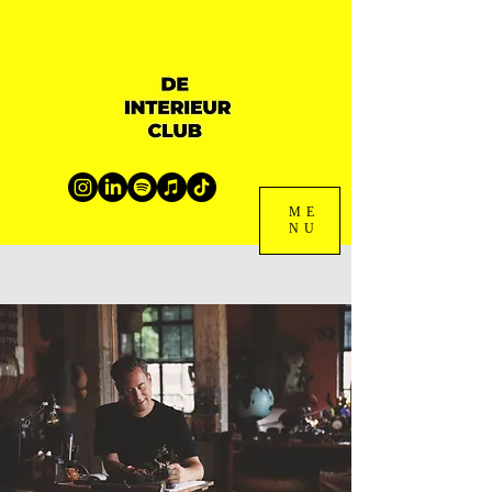
ME
NU