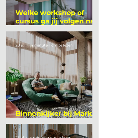
Welke workshop of
cursus ga jij volgen na
je vakantie?
28 jul
4 minuten om te lezen
Binnenkijker bij Mark
Mutsaers
21 jul
4 minuten om te lezen