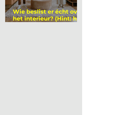
Wie beslist er écht over
het interieur? (Hint: het
is niet wie je denkt)