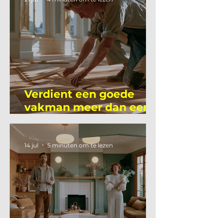
Verdient een goede
vakman meer dan een
gemiddelde
academicus?
14 jul
5 minuten om te lezen