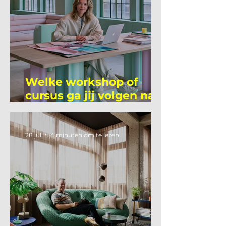
Welke workshop of
cursus ga jij volgen na
je vakantie?
28 jul
4 minuten om te lezen