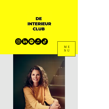
ME
NU