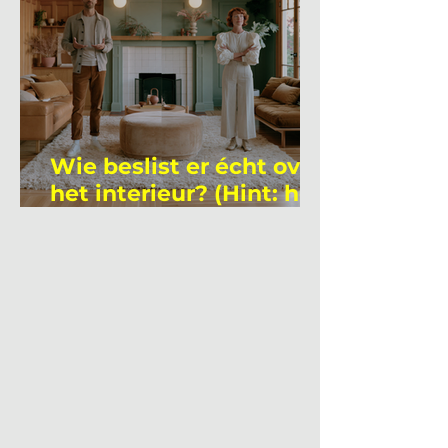
Wie beslist er écht over
het interieur? (Hint: het
is niet wie je denkt)