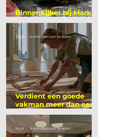
Binnenkijker bij Mark
Mutsaers
21 jul
4 minuten om te lezen
Verdient een goede
vakman meer dan een
gemiddelde
academicus?
14 jul
5 minuten om te lezen