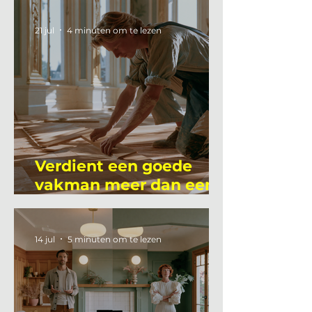
21 jul
4 minuten om te lezen
Verdient een goede
vakman meer dan een
gemiddelde
academicus?
14 jul
5 minuten om te lezen