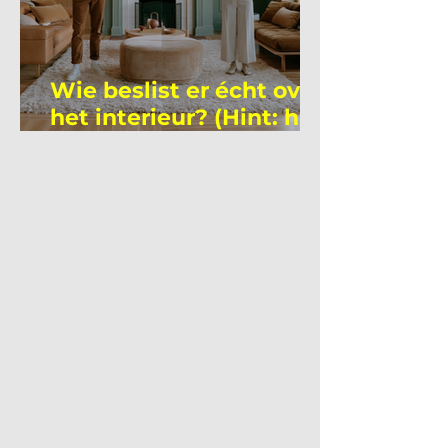
Wie beslist er écht over
het interieur? (Hint: het
is niet wie je denkt)