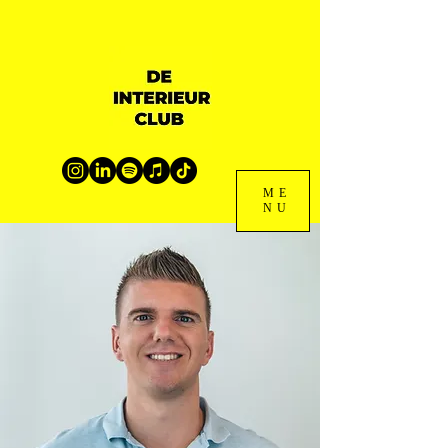
ME
NU