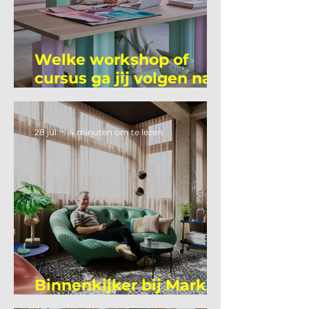
Welke workshop of
cursus ga jij volgen na
je vakantie?
28 jul
4 minuten om te lezen
Binnenkijker bij Mark
Mutsaers