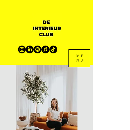
ME
NU