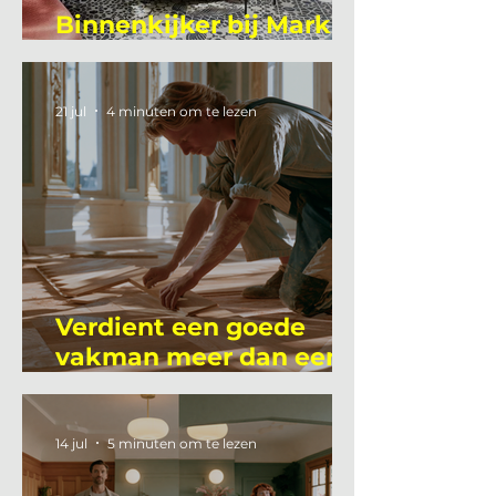
Binnenkijker bij Mark
Mutsaers
21 jul
4 minuten om te lezen
Verdient een goede
vakman meer dan een
gemiddelde
academicus?
14 jul
5 minuten om te lezen