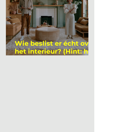
Wie beslist er écht over
het interieur? (Hint: het
is niet wie je denkt)