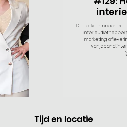
#129: H
interi
Dagelijks interieur insp
interieurliefhebbe
marketing afleveri
vanjapandi.inte
Tijd en locatie