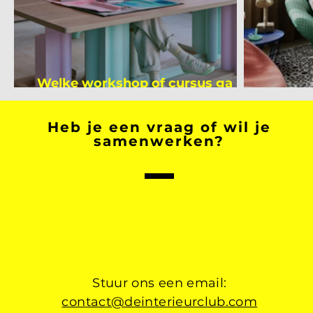
Welke workshop of cursus ga jij
volgen na je vakantie?
Binnen
Heb je een vraag of wil je
samenwerken?
Stuur ons een email:
contact@deinterieurclub.com