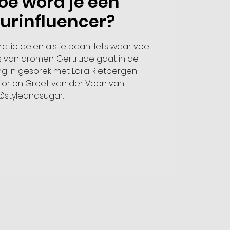
oe word je een
eurinfluencer?
iratie delen als je baan! Iets waar veel
rs van dromen. Gertrude gaat in de
ng in gesprek met Laila Rietbergen
rior en Greet van der Veen van
@styleandsugar.