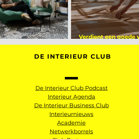
Verdient een goede
kijker bij Mark Mutsaers
dan een gemiddelde
DE INTERIEUR CLUB
De Interieur Club Podcast
Interieur Agenda
De Interieur Business Club
Interieurnieuws
Academie
Netwerkborrels