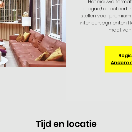
Het nieuwe format 
cologne) debuteert i
stellen voor premiumm
interieursegmenten. 
maat van 
Regis
Andere 
Tijd en locatie