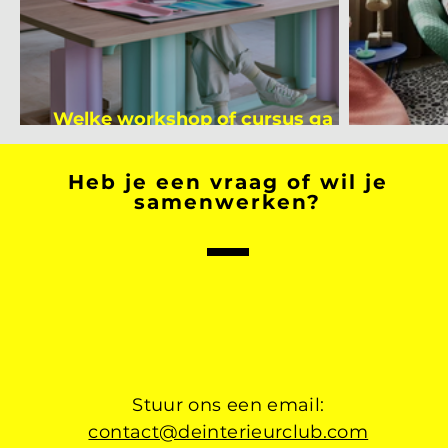
Welke workshop of cursus ga jij
volgen na je vakantie?
Binnen
Heb je een vraag of wil je
samenwerken?
Stuur ons een email:
contact@deinterieurclub.com