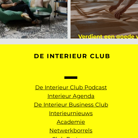
Verdient een goede
kijker bij Mark Mutsaers
dan een gemiddelde
DE INTERIEUR CLUB
De Interieur Club Podcast
Interieur Agenda
De Interieur Business Club
Interieurnieuws
Academie
Netwerkborrels