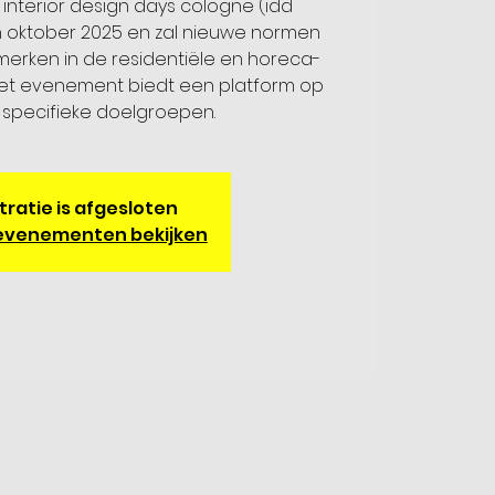
interior design days cologne (idd
n oktober 2025 en zal nieuwe normen
erken in de residentiële en horeca-
Het evenement biedt een platform op
specifieke doelgroepen.
tratie is afgesloten
evenementen bekijken