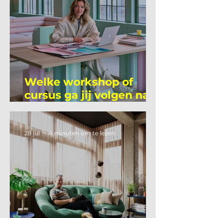
Welke workshop of
cursus ga jij volgen na
je vakantie?
28 jul
4 minuten om te lezen