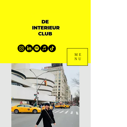
ME
NU