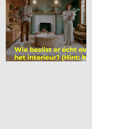
Wie beslist er écht over
het interieur? (Hint: het
is niet wie je denkt)