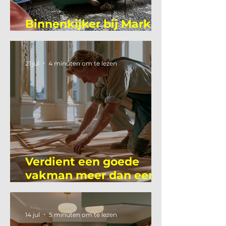
Binnenkijker bij Mark
Mutsaers
21 jul
4 minuten om te lezen
Verdient een goede
vakman meer dan een
gemiddelde
academicus?
14 jul
5 minuten om te lezen