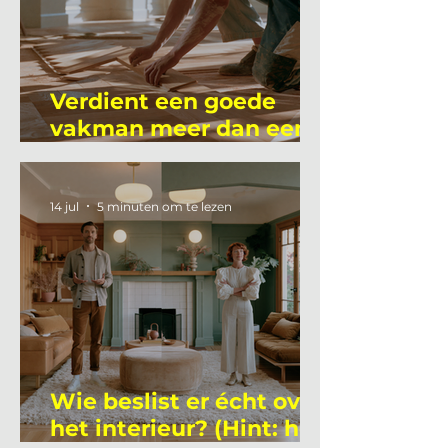
Verdient een goede
vakman meer dan een
gemiddelde
academicus?
14 jul
5 minuten om te lezen
Wie beslist er écht over
het interieur? (Hint: het