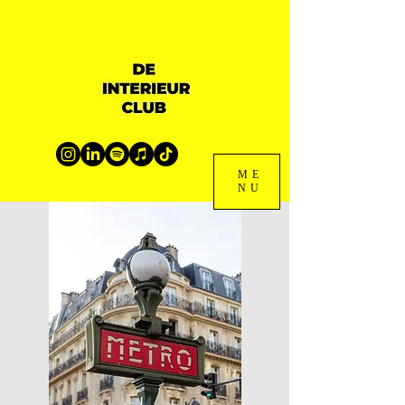
ME
NU