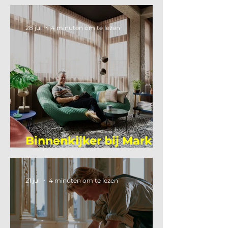
je vakantie?
28 jul
4 minuten om te lezen
Binnenkijker bij Mark
Mutsaers
21 jul
4 minuten om te lezen