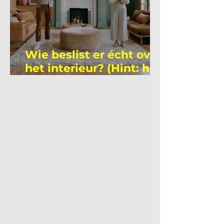
Wie beslist er écht over
het interieur? (Hint: het
is niet wie je denkt)