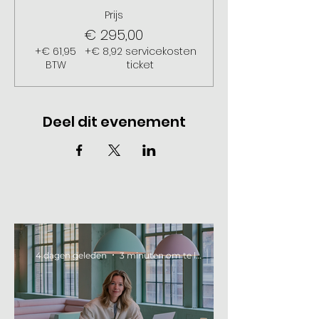
Prijs
€ 295,00
+€ 61,95
+€ 8,92 servicekosten
BTW
ticket
Deel dit evenement
4 dagen geleden
3 minuten om te lezen