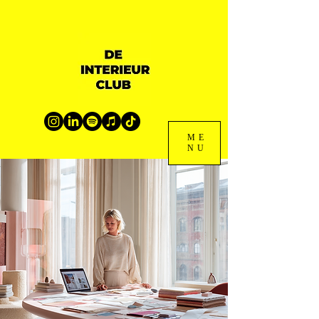
ME
NU