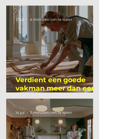
Mutsaers
21 jul
4 minuten om te lezen
Verdient een goede
vakman meer dan een
gemiddelde
academicus?
14 jul
5 minuten om te lezen