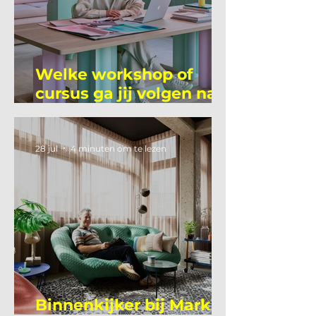
Welke workshop of
cursus ga jij volgen na
je vakantie?
28 jul
4 minuten om te lezen
Binnenkijker bij Mark