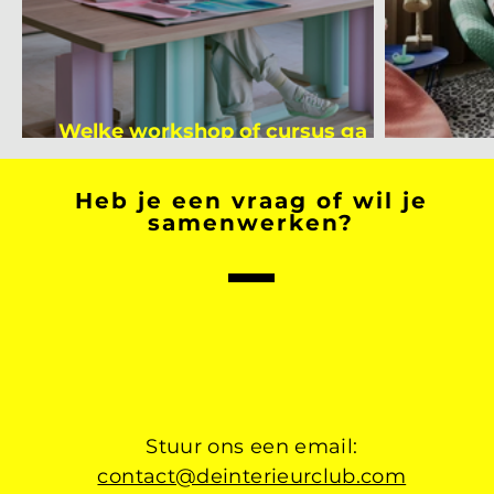
Welke workshop of cursus ga jij
volgen na je vakantie?
Binnen
Heb je een vraag of wil je
samenwerken?
Stuur ons een email:
contact@deinterieurclub.com