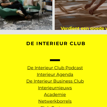
Verdient een goede
kijker bij Mark Mutsaers
dan een gemiddelde
DE INTERIEUR CLUB
De Interieur Club Podcast
Interieur Agenda
De Interieur Business Club
Interieurnieuws
Academie
Netwerkborrels