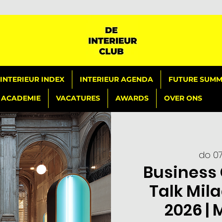
INTERIEUR INDEX
INTERIEUR AGENDA
FUTURE SUMMI
ACADEMIE
VACATURES
AWARDS
OVER ONS
do 0
Business 
Talk Mil
2026 |