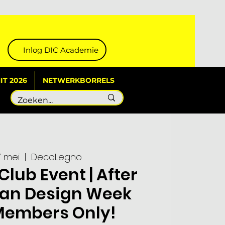
Inlog DIC Academie
T 2026
NETWERKBORRELS
7 mei
  |  
DecoLegno
Club Event | After
aan Design Week
 Members Only!