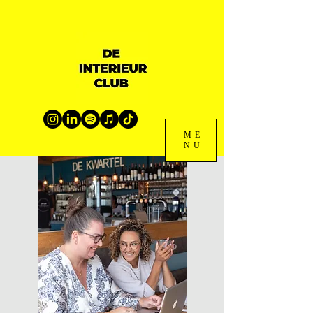
ME
NU