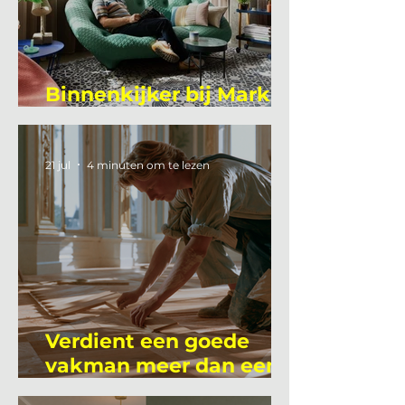
Binnenkijker bij Mark
Mutsaers
21 jul
4 minuten om te lezen
Verdient een goede
vakman meer dan een
gemiddelde