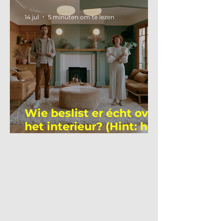
academicus?
14 jul
5 minuten om te lezen
Wie beslist er écht over
het interieur? (Hint: het
is niet wie je denkt)