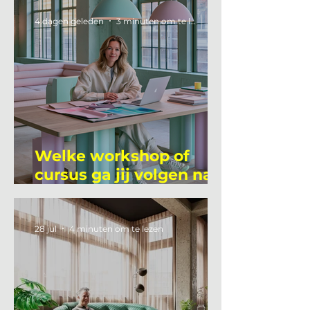
4 dagen geleden
3 minuten om te lezen
Welke workshop of
cursus ga jij volgen na
je vakantie?
28 jul
4 minuten om te lezen