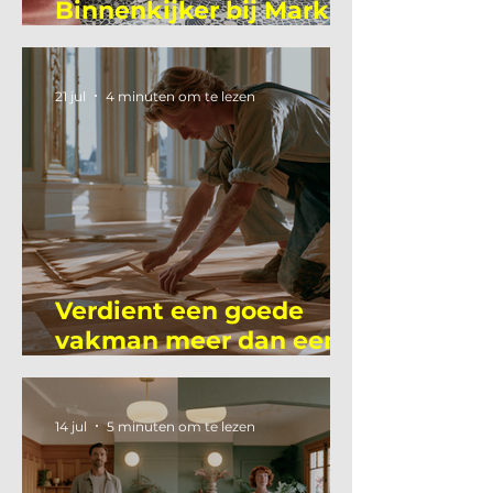
Binnenkijker bij Mark
Mutsaers
21 jul
4 minuten om te lezen
Verdient een goede
vakman meer dan een
gemiddelde
academicus?
14 jul
5 minuten om te lezen