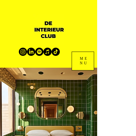
ME
NU