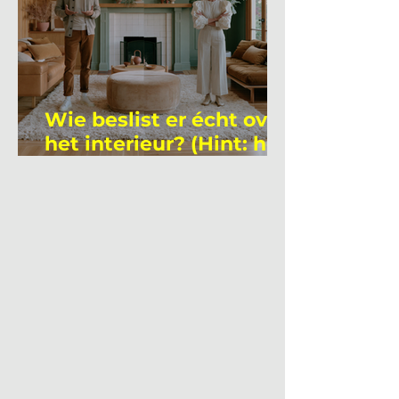
Wie beslist er écht over
het interieur? (Hint: het
is niet wie je denkt)