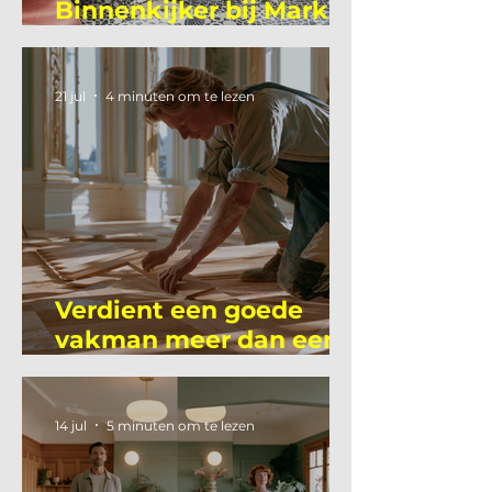
Binnenkijker bij Mark
Mutsaers
21 jul
4 minuten om te lezen
Verdient een goede
vakman meer dan een
gemiddelde
academicus?
14 jul
5 minuten om te lezen