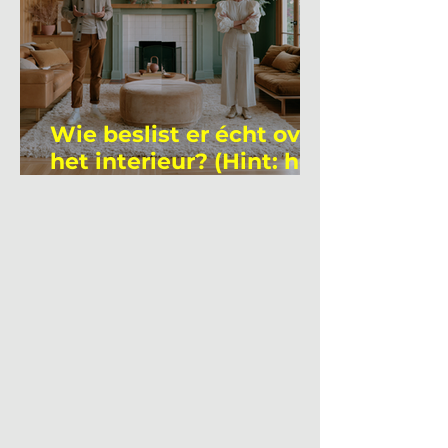
Wie beslist er écht over
het interieur? (Hint: het
is niet wie je denkt)