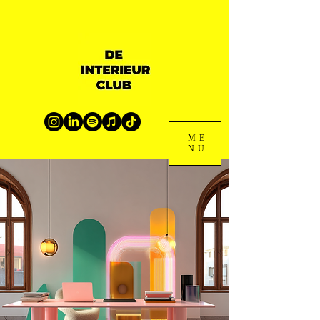
ME
NU