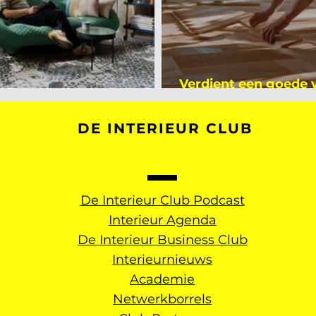
Verdient een goede
kijker bij Mark Mutsaers
dan een gemiddelde
DE INTERIEUR CLUB
De Interieur Club Podcast
Interieur Agenda
De Interieur Business Club
Interieurnieuws
Academie
Netwerkborrels