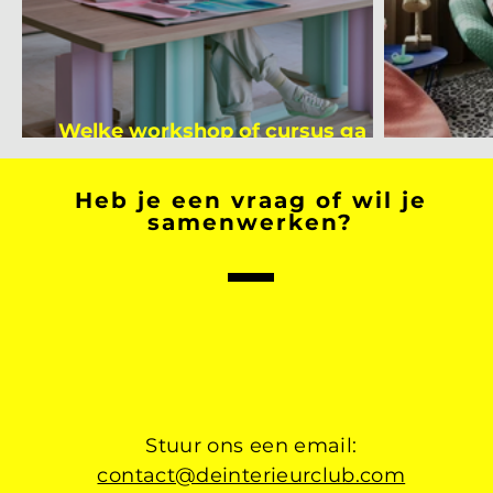
Welke workshop of cursus ga jij
volgen na je vakantie?
Binnen
Heb je een vraag of wil je
samenwerken?
Stuur ons een email:
contact@deinterieurclub.com