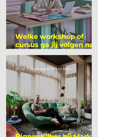
Welke workshop of
cursus ga jij volgen na
je vakantie?
28 jul
4 minuten om te lezen
Binnenkijker bij Mark