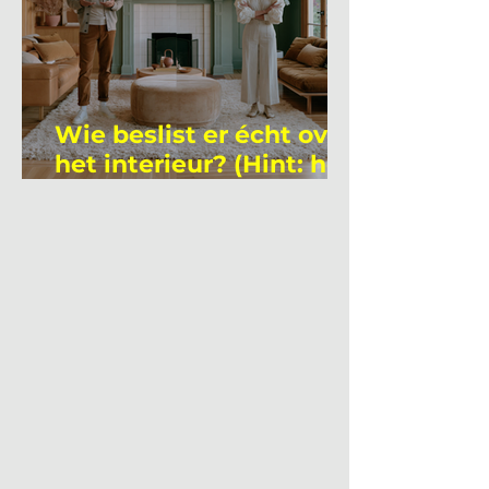
Wie beslist er écht over
het interieur? (Hint: het
is niet wie je denkt)