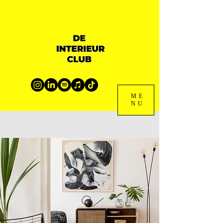
ME
NU