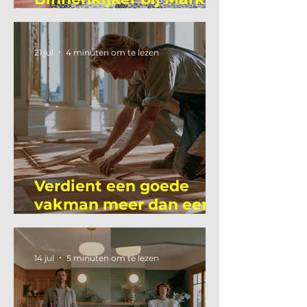
Mutsaers
21 jul
4 minuten om te lezen
Verdient een goede
vakman meer dan een
gemiddelde
academicus?
14 jul
5 minuten om te lezen