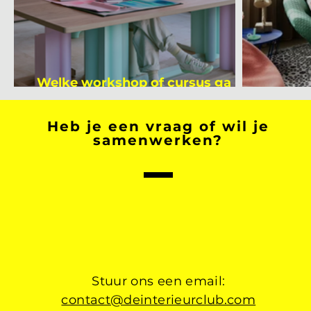
Welke workshop of cursus ga jij
volgen na je vakantie?
Binnen
Heb je een vraag of wil je
samenwerken?
Stuur ons een email:
contact@deinterieurclub.com