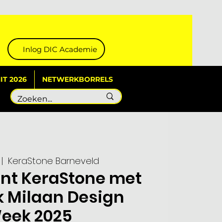
Inlog DIC Academie
T 2026
NETWERKBORRELS
 |  
KeraStone Barneveld
ent KeraStone met
k Milaan Design
eek 2025