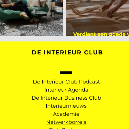
Verdient een goede
kijker bij Mark Mutsaers
dan een gemiddelde
DE INTERIEUR CLUB
De Interieur Club Podcast
Interieur Agenda
De Interieur Business Club
Interieurnieuws
Academie
Netwerkborrels