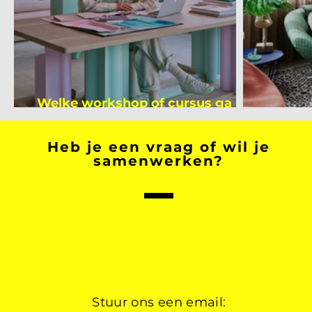
Welke workshop of cursus ga jij
volgen na je vakantie?
Binnen
Heb je een vraag of wil je
samenwerken?
Stuur ons een email: