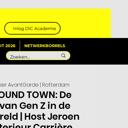
Inlog DIC Academie
T 2026
NETWERKBORRELS
isier AvantGarde | Rotterdam
OUND TOWN: De
 van Gen Z in de
eld | Host Jeroen
nterieur Carrière