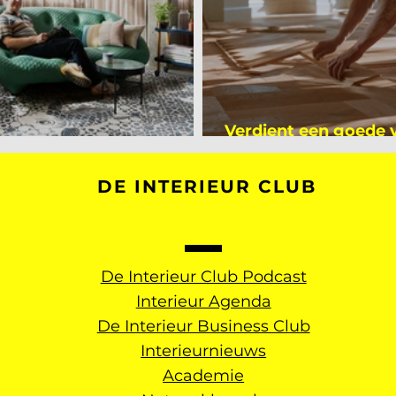
Verdient een goede
kijker bij Mark Mutsaers
dan een gemiddelde
DE INTERIEUR CLUB
De Interieur Club Podcast
Interieur Agenda
De Interieur Business Club
Interieurnieuws
Academie