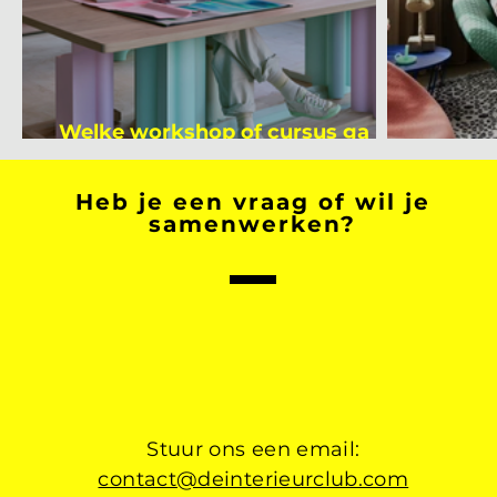
Welke workshop of cursus ga jij
volgen na je vakantie?
Binnen
Heb je een vraag of wil je
samenwerken?
Stuur ons een email:
contact@deinterieurclub.com