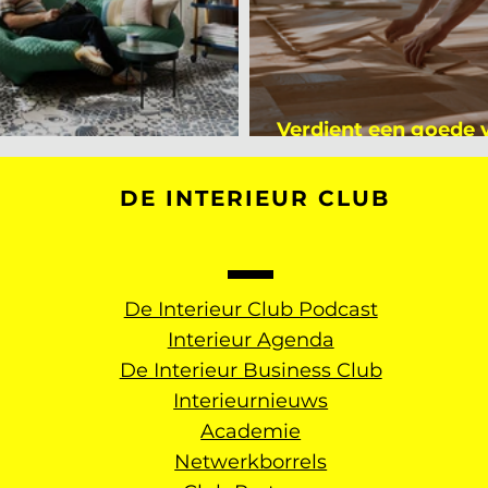
Verdient een goede
kijker bij Mark Mutsaers
dan een gemiddelde
DE INTERIEUR CLUB
De Interieur Club Podcast
Interieur Agenda
De Interieur Business Club
Interieurnieuws
Academie
Netwerkborrels