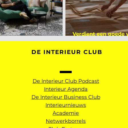
Verdient een goede
kijker bij Mark Mutsaers
dan een gemiddelde
DE INTERIEUR CLUB
De Interieur Club Podcast
Interieur Agenda
De Interieur Business Club
Interieurnieuws
Academie
Netwerkborrels