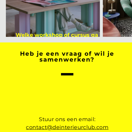
Welke workshop of cursus ga jij
volgen na je vakantie?
Binnen
Heb je een vraag of wil je
samenwerken?
Stuur ons een email:
contact@deinterieurclub.com