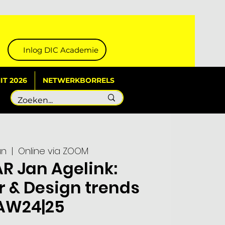
Inlog DIC Academie
T 2026
NETWERKBORRELS
un
  |  
Online via ZOOM
R Jan Agelink:
 & Design trends
AW24|25