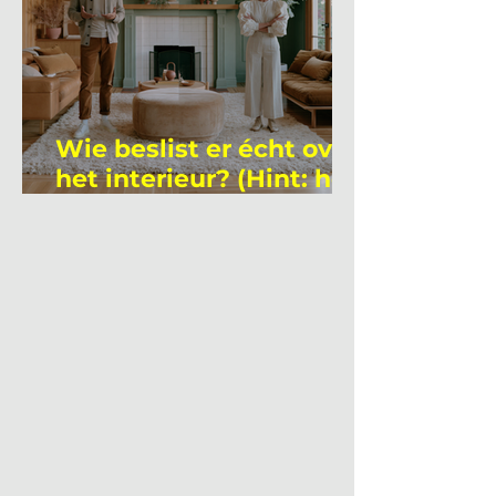
Wie beslist er écht over
het interieur? (Hint: het
is niet wie je denkt)