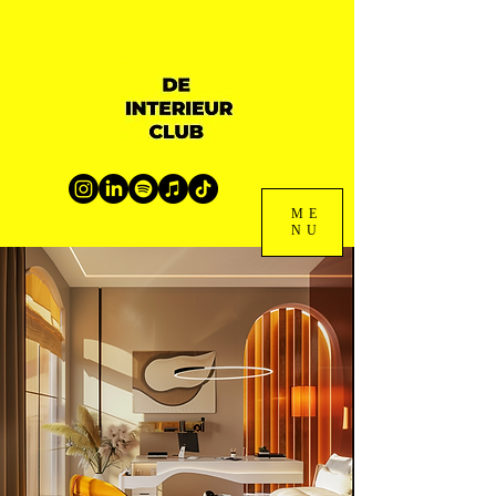
ME
NU