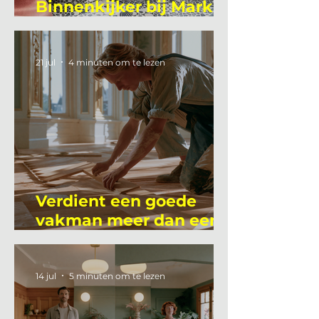
Binnenkijker bij Mark
Mutsaers
21 jul
4 minuten om te lezen
Verdient een goede
vakman meer dan een
gemiddelde
academicus?
14 jul
5 minuten om te lezen