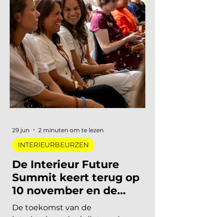
INTERIEURBEURZEN
Mark Timo | Founder De Interieur Club
6 jul
4 minuten om te lezen
VERDIEPING
Rust als statement: zes
werken van de Artemis
Academie Graduation
Show 2026 die je bijblijven
De nieuwe generatie ontwerpers wil
niet harder. Ze wil zachter. Dat werd
pijnlijk duidelijk op de jaarlijkse