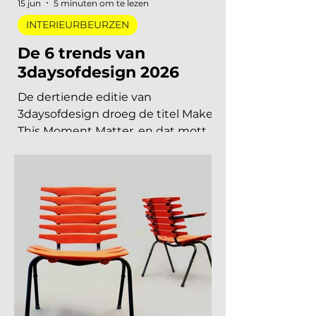
van Helsinki tot Miami. Hieronder
vind je alle relevante
interieurbeurzen, designbeurzen
en kunstbeurzen van augustus tot
en met december 2026, op datum
gezet. Handig om vast in je
agenda te blokken. Welke
interieurbeurzen, designbeurzen
15 jun
5 minuten om te lezen
INTERIEURBEURZEN
De 6 trends van
3daysofdesign 2026
De dertiende editie van
3daysofdesign droeg de titel Make
This Moment Matter, en dat motto
sijpelde door in elke showroom. In
2026 meer dan vierhonderd