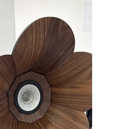
leeft van sfeer, taal en nuance merkt al
snel iets: de meest voor de hand
liggende keuze is niet altijd de beste. Er
is een AI-tool die dichter bij de manier
ligt waarop interieurprofessionals
werken. Die heet Claude. Waarom de
tool Claude anders aanvoelt Claude
schrijft alsof er iemand met smaak
achter de knoppen zit. Minder
algemeen, minder gladjes, meer toon.
Voo