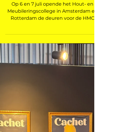
VERDIEPING
HMC EXPO 2026: dit zijn de
vijf winnaars die de vakjury
overtuigden
Op 6 en 7 juli opende het Hout- en
Meubileringscollege in Amsterdam en
Rotterdam de deuren voor de HMC
EXPO 2026, met als thema Ode aan het
vakmanschap. Tussen de werkbanken,
spanklemmen en verse
eindwerkstukken reikte de vakjury vijf
HMC Vakprijzen uit. De Interieur Club
zat dit jaar aan de jurytafel, dus we
nemen je van dichtbij mee langs de
winnaars. Dit jaar zaten Rogier Marius
(kunstenaar en engineer), Frank
Hemeltjen (adviseur immaterieel