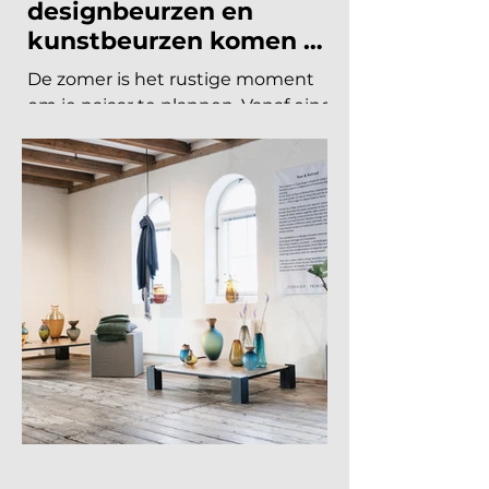
naar 125 euro. De Interieur Future
Summit keert terug op 10
november en de presale is
begonnen! Vorig jaar u
19 jun
8 minuten om te lezen
INTERIEURBEURZEN
Welke interieurbeurzen,
designbeurzen en
kunstbeurzen komen er
nog aan in 2026?
De zomer is het rustige moment
om je najaar te plannen. Vanaf eind
augustus draait de
beurzencarrousel weer op volle
toeren, met een Nederlandse en
Belgische agenda die piekt in
september en november, en een
internationale kalender die loopt