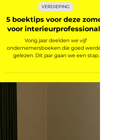
Marleen | Interieur Nieuws
12 jul
3 minuten om te lezen
VERDIEPING
5 boektips voor deze zomer
voor interieurprofessionals
Vorig jaar deelden we vijf
ondernemersboeken die goed werden
gelezen. Dit jaar gaan we een stap
verder. Naast ondernemen kijken we
naar tijd, naar de betekenis van je werk,
naar de geschiedenis van het huis en
naar pure schoonheid. De rode draad:
minder, maar beter. In een vak vol
prikkels, deadlines en trends is kiezen
de echte kunst. Wat verdient jouw tijd?
Waar zeg je nee tegen? En wat
inspireert je nu echt? Vijf boektips voor