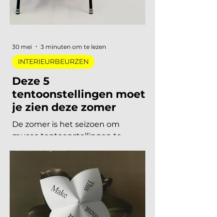
merken, ruim 120.000 bezoekers,
acht stadsdelen. De zoete pastels
van een paar jaar geleden zijn
verdwenen. Wat overblijft is koeler,
eerlijker en doordachter: koel
metaal, lage zit, diep bordeaux en
een duidelijke voorkeur voor
materiaal met een verhaal. Dit zijn
de zes trends die de toon zetten
voor 2026 en 2027. De 6 trends
30 mei
3 minuten om te lezen
INTERIEURBEURZEN
Deze 5
tentoonstellingen moet
je zien deze zomer