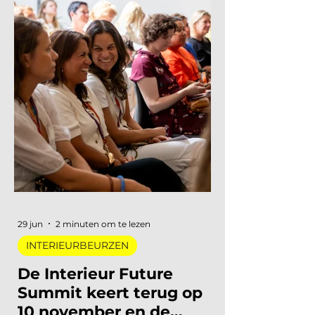
INTERIEURBEURZEN
Marleen | Interieur Nieuws
2 aug 2023
2 minuten om te lezen
INTERIEUR NIEUWS
Architecten zien
opdrachten opdrogen.
Wat betekent dit voor de
interieurbranche en
woonbranche?
Een interessante uitzending voor de
29 jun
2 minuten om te lezen