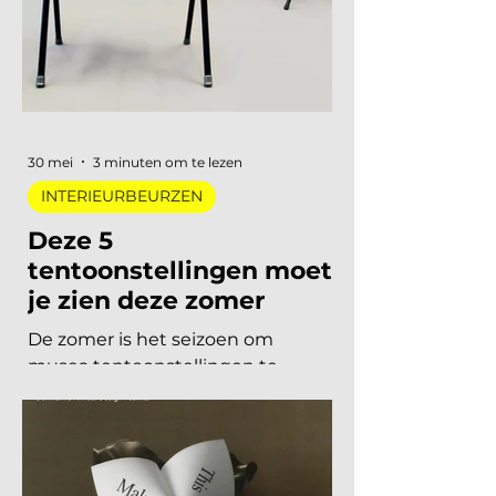
acht stadsdelen. De zoete pastels
van een paar jaar geleden zijn
verdwenen. Wat overblijft is koeler,
eerlijker en doordachter: koel
metaal, lage zit, diep bordeaux en
een duidelijke voorkeur voor
materiaal met een verhaal. Dit zijn
de zes trends die de toon zetten
voor 2026 en 2027. De 6 trends
30 mei
3 minuten om te lezen
INTERIEURBEURZEN
Deze 5
tentoonstellingen moet
je zien deze zomer
De zomer is het seizoen om