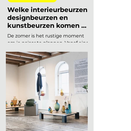
Summit keert terug op 10
november en de presale is
begonnen! Vorig jaar u
19 jun
8 minuten om te lezen
INTERIEURBEURZEN
Welke interieurbeurzen,
designbeurzen en
kunstbeurzen komen er
nog aan in 2026?
De zomer is het rustige moment
om je najaar te plannen. Vanaf eind
augustus draait de
beurzencarrousel weer op volle
toeren, met een Nederlandse en
Belgische agenda die piekt in
september en november, en een
internationale kalender die loopt
van Helsinki tot Miami. Hieronder