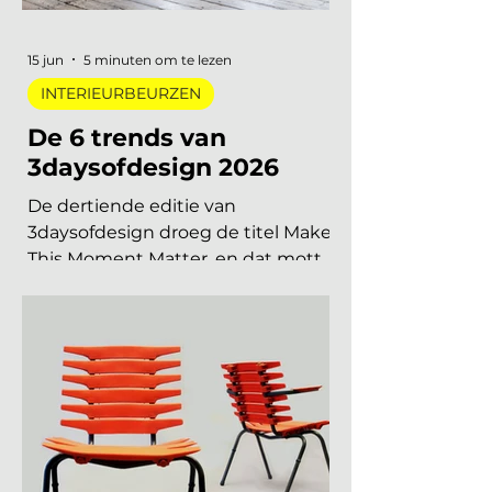
vind je alle relevante
interieurbeurzen, designbeurzen
en kunstbeurzen van augustus tot
en met december 2026, op datum
gezet. Handig om vast in je
agenda te blokken. Welke
interieurbeurzen, designbeurzen
15 jun
5 minuten om te lezen
INTERIEURBEURZEN
De 6 trends van
3daysofdesign 2026
De dertiende editie van
3daysofdesign droeg de titel Make
This Moment Matter, en dat motto
sijpelde door in elke showroom. In
2026 meer dan vierhonderd
merken, ruim 120.000 bezoekers,