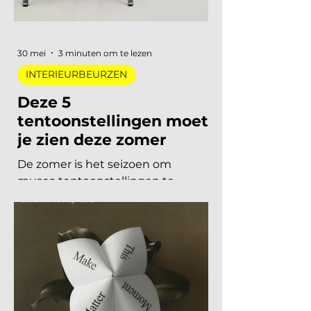
materiaal met een verhaal. Dit zijn
de zes trends die de toon zetten
voor 2026 en 2027. De 6 trends
30 mei
3 minuten om te lezen
INTERIEURBEURZEN
Deze 5
tentoonstellingen moet
je zien deze zomer
De zomer is het seizoen om
musea tentoonstellingen te
herontdekken. Niet als
verplichting, maar als keuze. Want
dit jaar is het aanbod ronduit sterk:
van een lang uitgesteld eerbetoon
aan een Nederlandse