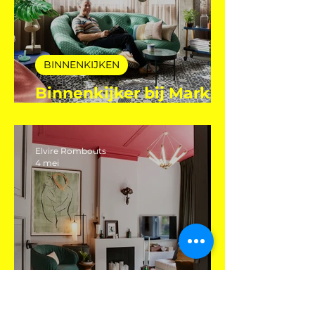
BINNENKIJKEN
Binnenkijker bij Mark
Mutsaers
Elvire Rombouts
4 mei