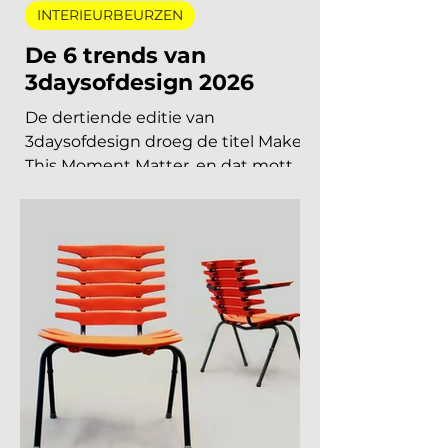
interieurbeurzen, designbeurzen
15 jun
5 minuten om te lezen
INTERIEURBEURZEN
De 6 trends van
3daysofdesign 2026
De dertiende editie van
3daysofdesign droeg de titel Make
This Moment Matter, en dat motto
sijpelde door in elke showroom. In
2026 meer dan vierhonderd
merken, ruim 120.000 bezoekers,
acht stadsdelen. De zoete pastels
van een paar jaar geleden zijn
verdwenen. Wat overblijft is koeler,
eerlijker en doordachter: koel
metaal, lage zit, diep bordeaux en
een duidelijke voorkeur voor