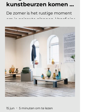
Welke interieurbeurzen,
designbeurzen en
kunstbeurzen komen er
nog aan in 2026?
De zomer is het rustige moment
om je najaar te plannen. Vanaf eind
augustus draait de
beurzencarrousel weer op volle
toeren, met een Nederlandse en
Belgische agenda die piekt in
september en november, en een
internationale kalender die loopt
van Helsinki tot Miami. Hieronder
vind je alle relevante
interieurbeurzen, designbeurzen
en kunstbeurzen van augustus tot
en met december 2026, op datum
gezet. Handig om vast in je
agenda te blokken. Welke