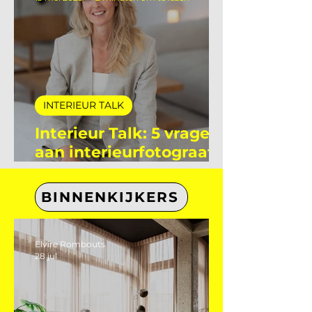
Interieur Club
13 mei 2025
2 minuten om te lezen
INTERIEUR TALK
Interieur Talk: 5 vragen
aan interieurfotograaf
Eefje Lammers
BINNENKIJKERS
Elvire Rombouts
28 jul