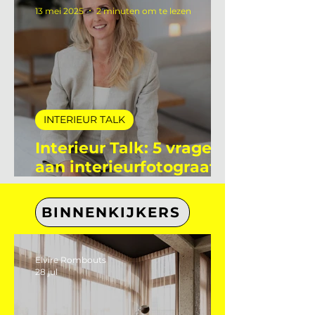
stagiaire bij De
Interieur Club
13 mei 2025
2 minuten om te lezen
INTERIEUR TALK
Interieur Talk: 5 vragen
aan interieurfotograaf
Eefje Lammers
BINNENKIJKERS
Elvire Rombouts
28 jul