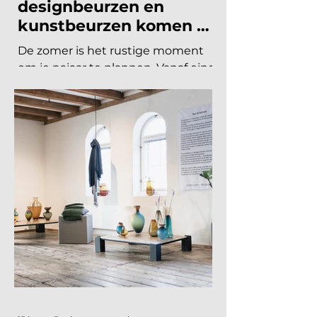
Welke interieurbeurzen,
designbeurzen en
kunstbeurzen komen er
nog aan in 2026?
De zomer is het rustige moment
om je najaar te plannen. Vanaf eind
augustus draait de
beurzencarrousel weer op volle
toeren, met een Nederlandse en
Belgische agenda die piekt in
september en november, en een
internationale kalender die loopt
van Helsinki tot Miami. Hieronder
vind je alle relevante
interieurbeurzen, designbeurzen
en kunstbeurzen van augustus tot
en met december 2026, op datum
gezet. Handig om vast in je