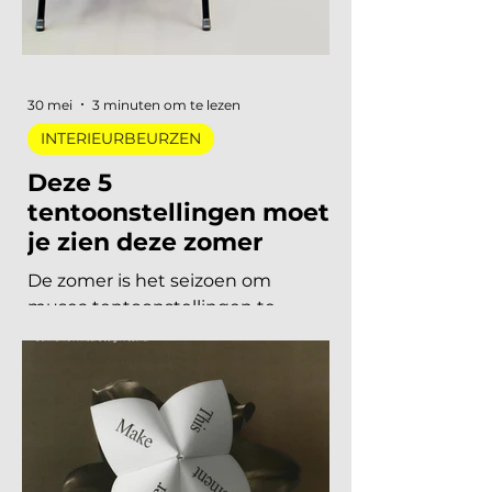
materiaal met een verhaal. Dit zijn
de zes trends die de toon zetten
voor 2026 en 2027. De 6 trends
30 mei
3 minuten om te lezen
INTERIEURBEURZEN
Deze 5
tentoonstellingen moet
je zien deze zomer
De zomer is het seizoen om
musea tentoonstellingen te
herontdekken. Niet als
verplichting, maar als keuze. Want
dit jaar is het aanbod ronduit sterk:
van een lang uitgesteld eerbetoon
aan een Nederlandse