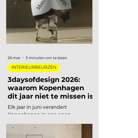
designlegende tot een
tentoonstelling waar je letterlijk
moet bewegen om het werk te
begrijpen. Van digitale pioniers in
een Depot-zaal tot marmer dat
architectuur omvormt tot
ontmoetingsplek. Vijf
tentoonstellingen, verspreid over
Nederland, die de moeite waard
26 mei
3 minuten om te lezen
zijn om speci
INTERIEURBEURZEN
3daysofdesign 2026:
waarom Kopenhagen
dit jaar niet te missen is
Elk jaar in juni verandert
Kopenhagen in een open
tentoonstelling. Showrooms