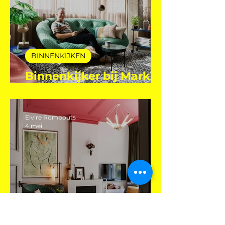
BINNENKIJKEN
Binnenkijker bij Mark
Mutsaers
Elvire Rombouts
4 mei