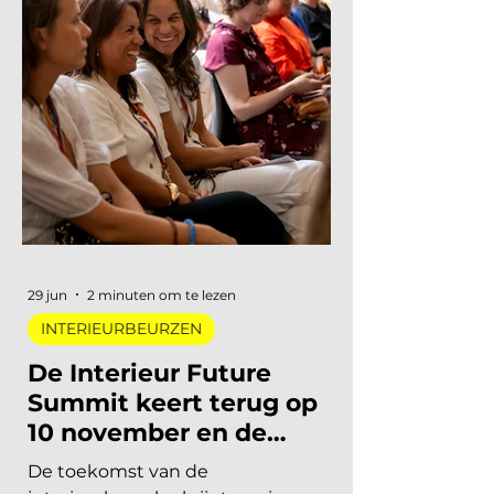
Marleen | Interieur Nieuws
19 mei
2 minuten om te lezen
VERDIEPING
Hoeveel commissie
vraag jij als
interieurprofessional aan
je leveranciers?
De interieurontwerper en
29 jun
2 minuten om te lezen
interieurarchitect spelen een grotere
INTERIEURBEURZEN
rol dan ooit. Klanten zoeken
begeleiding, willen ontzorgd worden en
De Interieur Future
vertrouwen op de expertise van een
Summit keert terug op
professional die de markt kent. Dat
10 november en de
maakt de interieurontwerper, stylist en