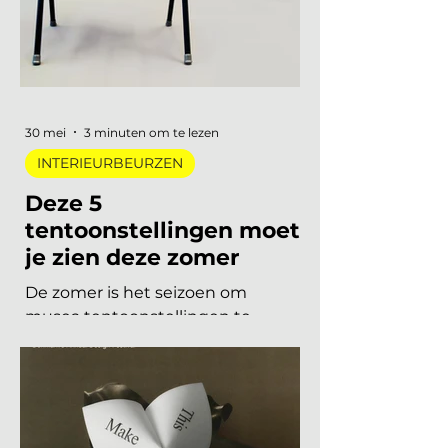
metaal, lage zit, diep bordeaux en
een duidelijke voorkeur voor
materiaal met een verhaal. Dit zijn
de zes trends die de toon zetten
voor 2026 en 2027. De 6 trends
30 mei
3 minuten om te lezen
INTERIEURBEURZEN
Deze 5
tentoonstellingen moet
je zien deze zomer
De zomer is het seizoen om
musea tentoonstellingen te
herontdekken. Niet als
verplichting, maar als keuze. Want
dit jaar is het aanbod ronduit sterk: