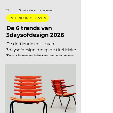
gezet. Handig om vast in je
agenda te blokken. Welke
interieurbeurzen, designbeurzen
15 jun
5 minuten om te lezen
INTERIEURBEURZEN
De 6 trends van
3daysofdesign 2026
De dertiende editie van
3daysofdesign droeg de titel Make
This Moment Matter, en dat motto
sijpelde door in elke showroom. In
2026 meer dan vierhonderd
merken, ruim 120.000 bezoekers,
acht stadsdelen. De zoete pastels
van een paar jaar geleden zijn
verdwenen. Wat overblijft is koeler,
eerlijker en doordachter: koel