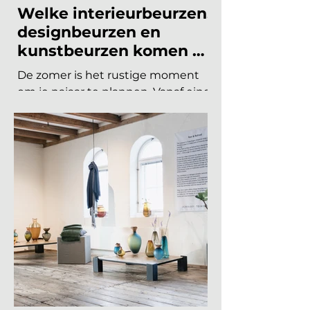
INTERIEURBEURZEN
Welke interieurbeurzen,
designbeurzen en
kunstbeurzen komen er
nog aan in 2026?
De zomer is het rustige moment
om je najaar te plannen. Vanaf eind
augustus draait de
beurzencarrousel weer op volle
toeren, met een Nederlandse en
Belgische agenda die piekt in
september en november, en een
internationale kalender die loopt
van Helsinki tot Miami. Hieronder
vind je alle relevante
interieurbeurzen, designbeurzen
en kunstbeurzen van augustus tot
en met december 2026, op datum