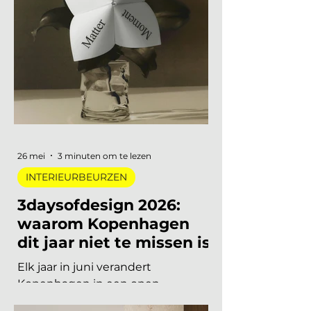
van een lang uitgesteld eerbetoon
aan een Nederlandse
designlegende tot een
tentoonstelling waar je letterlijk
moet bewegen om het werk te
begrijpen. Van digitale pioniers in
een Depot-zaal tot marmer dat
architectuur omvormt tot
ontmoetingsplek. Vijf
tentoonstellingen, verspreid over
Nederland, die de moeite waard
26 mei
3 minuten om te lezen
zijn om speci
INTERIEURBEURZEN
3daysofdesign 2026:
waarom Kopenhagen
dit jaar niet te missen is
Elk jaar in juni verandert