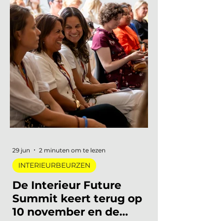
Marleen | Interieur Nieuws
20 sep 2025
1 minuten om te lezen
VERDIEPING
Test je vakkennis over
openhaarden
De vraag duikt steeds vaker op: wat
29 jun
2 minuten om te lezen
mag er anno 2025 eigenlijk nog met
INTERIEURBEURZEN
openhaarden? Gemeentes stellen
strengere eisen, woningen worden...
De Interieur Future
Summit keert terug op