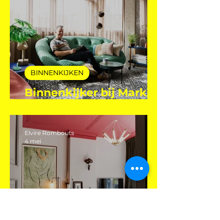
28 jul
BINNENKIJKEN
Binnenkijker bij Mark
Mutsaers
Elvire Rombouts
4 mei