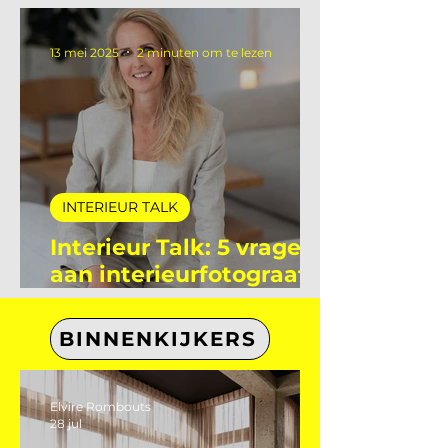
aan Flore Le Poole
stagiaire bij De
Interieur Club
13 mei 2025
2 minuten om te lezen
INTERIEUR TALK
Interieur Talk: 5 vragen
aan interieurfotograaf
Eefje Lammers
BINNENKIJKERS
Elvire Rombouts